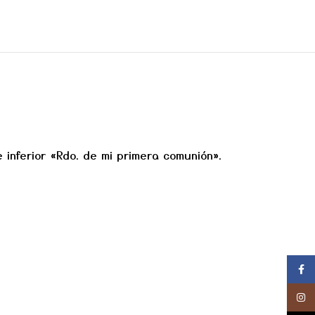
 inferior «Rdo. de mi primera comunión».
Face
Insta