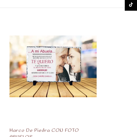
TikTok
Marco De Piedra CON FOTO
Marco De Pie