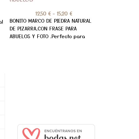
ABUELOS
ABUELOS
12,50
€
-
15,20
€
12,
BONITO MARCO DE PIEDRA NATURAL
BONITO MARCO
al
DE PIZARRA,CON FRASE PARA
DE PIZARRA,C
ABUELOS Y FOTO .Perfecto para
ABUELOS .Perf
regalar en días especiales y como
días especial