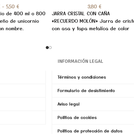
€
-
5,50
€
3,80
€
nio de 400 ml o 800
JARRA CRISTAL CON CAÑA
seño de unicornio
«RECUERDO MOLÓN» Jarra de crist
on nombre.
con asa y tapa metalíca de color
ETIQUETA
azul, a juego con
INFORMACIÓN LEGAL
Términos y condiciones
Formulario de desistimiento
Aviso legal
Política de cookies
Política de protección de datos