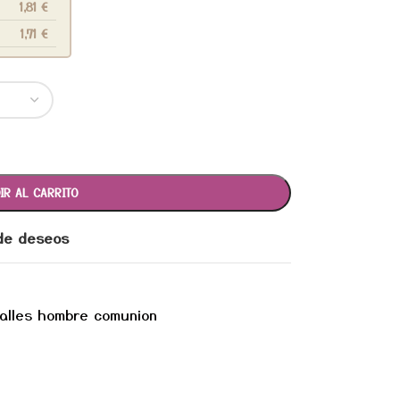
1,81
€
1,71
€
IR AL CARRITO
 de deseos
alles hombre comunion