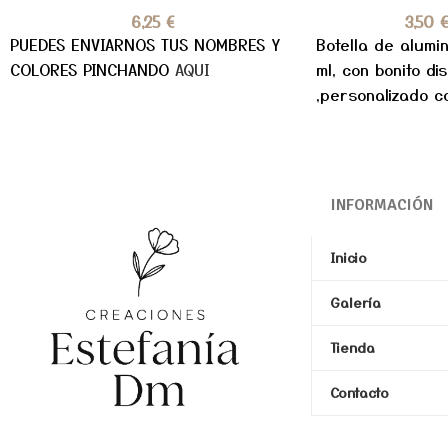
6,25
€
3,50
PUEDES ENVIARNOS TUS NOMBRES Y
Botella de alumi
COLORES PINCHANDO
AQUI
ml, con bonito di
,personalizado c
PERSONALIZA TU 
INFORMACIÓN
Inicio
Galería
Tienda
Contacto