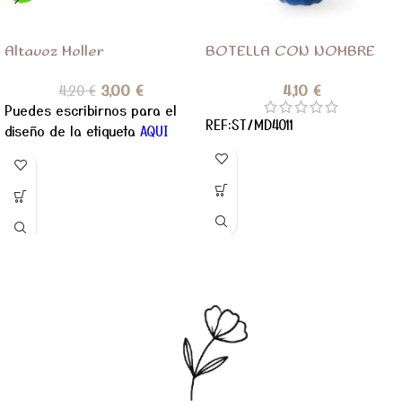
Altavoz Moller
BOTELLA CON NOMBRE
3,00
€
4,10
€
4,20
€
Puedes escribirnos para el
REF:ST/MD4011
diseño de la etiqueta
AQUI