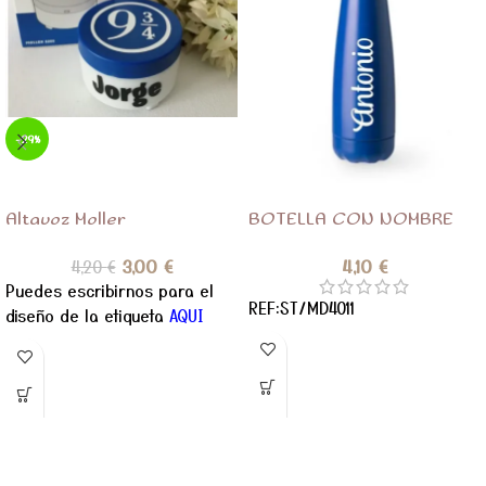
-29%
Altavoz Moller
BOTELLA CON NOMBRE
3,00
€
4,10
€
4,20
€
Puedes escribirnos para el
REF:ST/MD4011
diseño de la etiqueta
AQUI