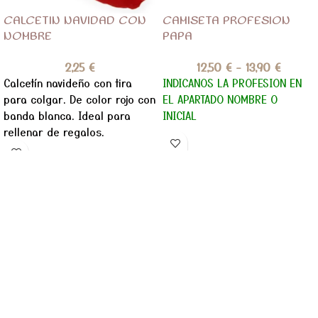
CALCETIN NAVIDAD CON
CAMISETA PROFESION
NOMBRE
PAPA
2,25
€
12,50
€
-
13,90
€
Calcetín navideño con tira
INDICANOS LA PROFESION EN
para colgar. De color rojo con
EL APARTADO NOMBRE O
banda blanca. Ideal para
INICIAL
rellenar de regalos.
PERSONALIZALO CON TU