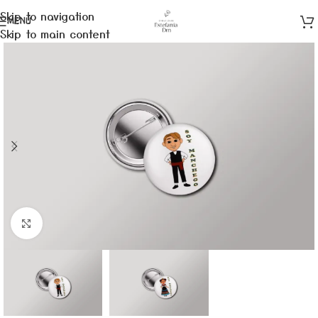
Skip to navigation
MENÚ
Skip to main content
Clic para ampliar