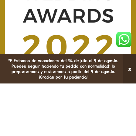
🌴 Estamos de vacaciones del 24 de julio al 9 de agosto.
Puedes seguir haciendo tu pedido con normalidad: lo
×
prepararemos y enviaremos a partir del 9 de agosto.
¡Gracias por tu paciencia!
ista de deseos
Tienda
Carrito
Mi cuenta
CREACIONES ESTEFANIA DM
© 2023 CREATED BY