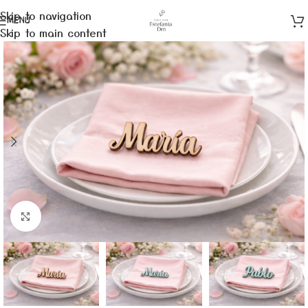
Skip to navigation
MENÚ
Skip to main content
Clic para ampliar