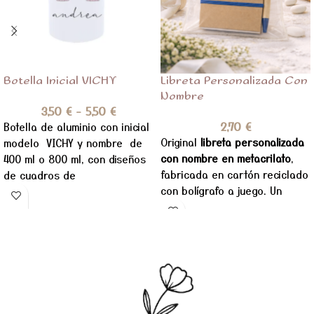
Botella Inicial VICHY
Libreta Personalizada Con
Nombre
3,50
€
-
5,50
€
2,70
€
Botella de aluminio con inicial
Original
libreta personalizada
modelo VICHY y nombre de
con nombre en metacrilato
,
400 ml o 800 ml, con diseños
fabricada en cartón reciclado
de cuadros de
con bolígrafo a juego. Un
detalle práctico y original
para comuniones, cumpleaños
o eventos.