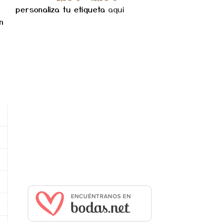
personaliza tu etiqueta
aqui
BONITOS NECE
n
ANIMALES DE 
BONITOS DISPO
DIFERENTES . 