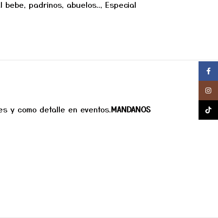
l bebe, padrinos, abuelos..
,
Especial
Face
Insta
s y como detalle en eventos.
MANDANOS
TikTok