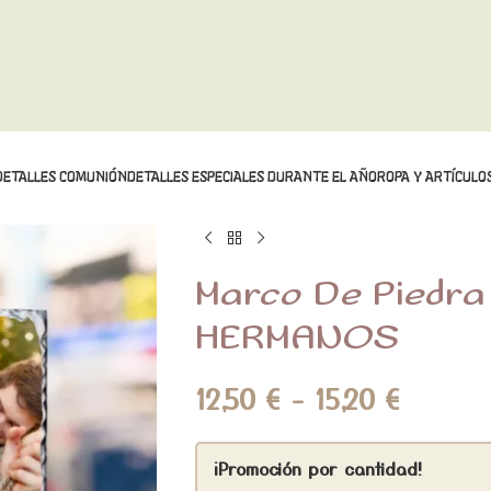
DETALLES COMUNIÓN
DETALLES ESPECIALES DURANTE EL AÑO
ROPA Y ARTÍCULOS
Marco De Piedr
HERMANOS
12,50
€
-
15,20
€
¡Promoción por cantidad!