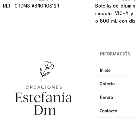
REF. CRDMST
AB4090S129
Botella de alumini
modelo VICHY y
o 800 ml, con d
de
INFORMACIÓN
Inicio
Galería
Tienda
Contacto