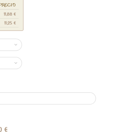
PRECIO
11,88
€
11,25
€
50
€