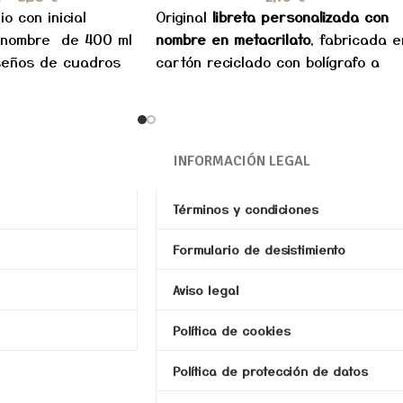
o con inicial
Original
libreta personalizada con
 nombre de 400 ml
nombre en metacrilato
, fabricada e
iseños de cuadros
cartón reciclado con bolígrafo a
juego. Un detalle práctico y original
para comuniones, cumpleaños o
eventos.
INFORMACIÓN LEGAL
Términos y condiciones
Formulario de desistimiento
Aviso legal
Política de cookies
Política de protección de datos