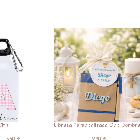
ICHY
Libreta Personalizada Con Nombr
€
-
5,50
€
2,70
€