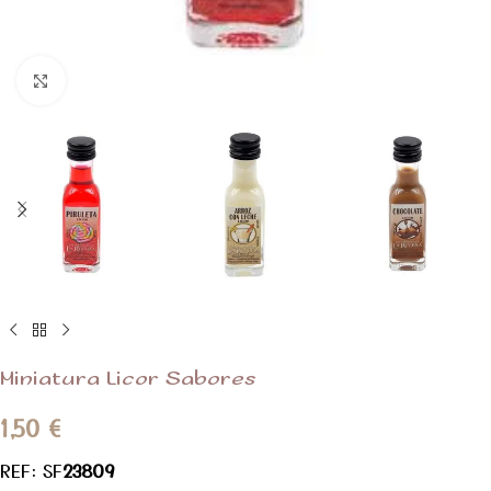
Clic para ampliar
Miniatura Licor Sabores
1,50
€
REF: SF
23809