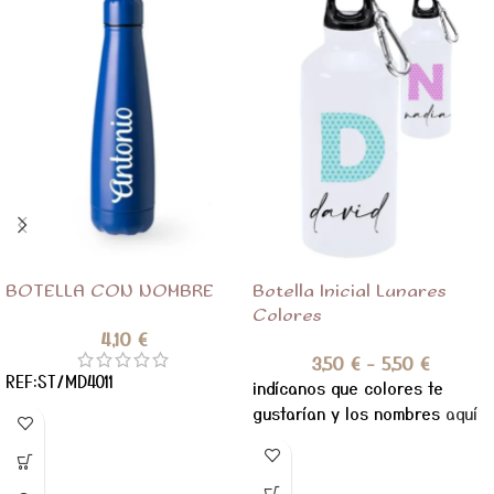
BOTELLA CON NOMBRE
Botella Inicial Lunares
Colores
4,10
€
3,50
€
-
5,50
€
REF:ST/MD4011
indícanos que colores te
gustarían y los nombres
aquí