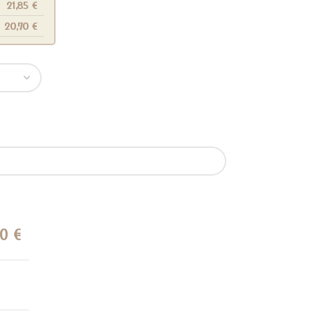
21,85
€
20,70
€
00
€