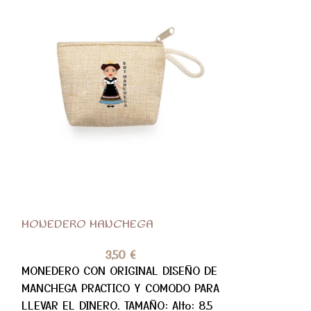
MONEDERO MANCHEGA
NECESER AMI
INFINITO
3,50
€
MONEDERO CON ORIGINAL DISEÑO DE
NECESER CON 
MANCHEGA PRACTICO Y COMODO PARA
EL INFINITO Y
LLEVAR EL DINERO. TAMAÑO: Alto: 8.5