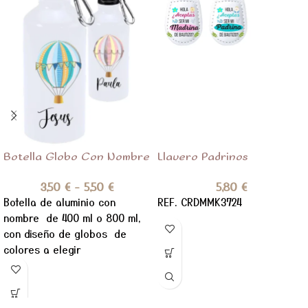
Botella Globo Con Nombre
Llavero Padrinos
3,50
€
-
5,50
€
5,80
€
Botella de aluminio con
REF. CRDMMK3724
nombre de 400 ml o 800 ml,
con diseño de globos de
colores a elegir
,personalizado