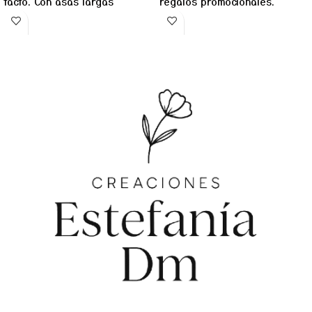
tacto. Con asas largas
regalos promocionales.
reforzadas y capacidad de
Incluye mosquetón metálico
hasta 8 kg, ideal para
para transporte cómodo.
empresas, eventos
Nos pondremos en contacto
promocionales o regalos
para personalizarla
corporativo.
Nos pondremos en contacto
contigo para ver el diseño