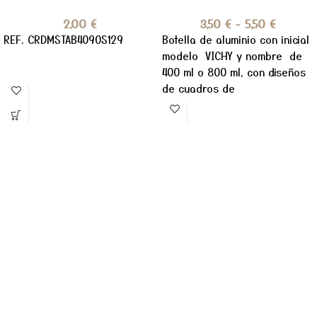
2,00
€
3,50
€
-
5,50
€
REF. CRDMST
AB4090S129
Botella de aluminio con inicial
modelo VICHY y nombre de
400 ml o 800 ml, con diseños
de cuadros de