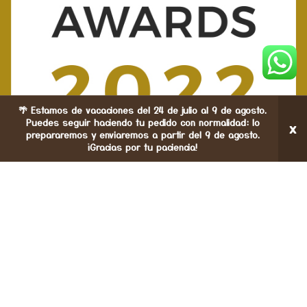
🌴 Estamos de vacaciones del 24 de julio al 9 de agosto.
Puedes seguir haciendo tu pedido con normalidad: lo
×
prepararemos y enviaremos a partir del 9 de agosto.
¡Gracias por tu paciencia!
ista de deseos
Tienda
Carrito
Mi cuenta
CREACIONES ESTEFANIA DM
© 2023 CREATED BY