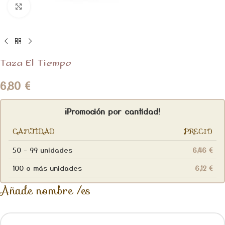
Clic para ampliar
Taza El Tiempo
6,80
€
¡Promoción por cantidad!
CANTIDAD
PRECIO
50 - 99 unidades
6,46
€
100 o más unidades
6,12
€
Añade nombre /es